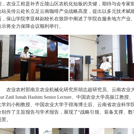
期，农业工程是补齐丘陵山区农机化短板的关键，期待与会专家
总站吴传云处长立足云南咖啡产业战略高度，提出以多元技术赋
后，保山学院李亚林副校长在致辞中阐述了学院在服务地方产业
表示将全力保障会议顺利举行。
农业农村部南京农业机械化研究所胡志超研究员、云南农业
ur Zatil Ismah Hashim
Senior Lecture
、中国农业大学高振江教授、
大学刘小刚教授、中国农业大学于得海博士后、云南省农业科学
分别作了主旨
报告与学术报告，展现了
“战略引领、装备支撑、数
图景
。