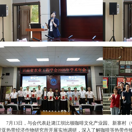
7
月
13
日，与会
代表赴潞江坝比顿咖啡文化产业园、新寨村（
带亚热带经济作物研究所
开展
实地
调研，深入了解咖啡
等热带作