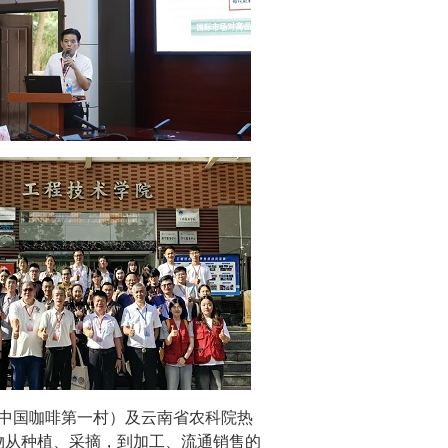
中国咖啡第一村）及云南省农科院
热
物
从种植、采摘
，
到加工
、
流通销售
的