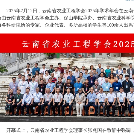
202
5
年
7
月
12
日，
云南省农业工程学会
2025
年学术年会在
云南
会
由云南省农业工程学会主办、保山学院承办、云南省农业科学
自
各
科研院所的专家、企业代表、多所高校
的学生等
100
余
人
出席
开幕式上，云南省农业工程学会理事长张兆国在致辞中强调